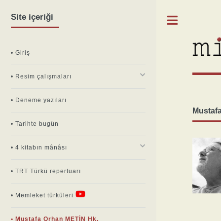
Site içeriği
Toggle
• Giriş
• Resim çalışmaları
• Deneme yazıları
Mustaf
• Tarihte bugün
• 4 kitabın mânâsı
• TRT Türkü repertuarı
• Memleket türküleri
• Mustafa Orhan METİN Hk.