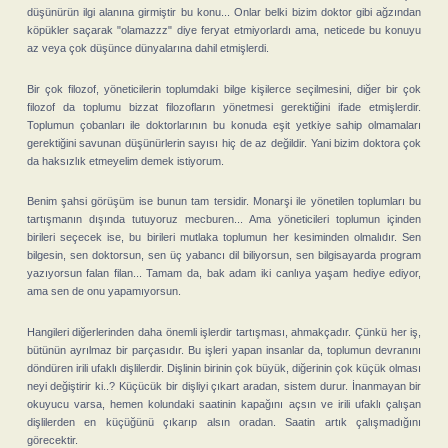
düşünürün ilgi alanına girmiştir bu konu... Onlar belki bizim doktor gibi ağzından
köpükler saçarak "olamazzz" diye feryat etmiyorlardı ama, neticede bu konuyu
az veya çok düşünce dünyalarına dahil etmişlerdi.
Bir çok filozof, yöneticilerin toplumdaki bilge kişilerce seçilmesini, diğer bir çok
filozof da toplumu bizzat filozofların yönetmesi gerektiğini ifade etmişlerdir.
Toplumun çobanları ile doktorlarının bu konuda eşit yetkiye sahip olmamaları
gerektiğini savunan düşünürlerin sayısı hiç de az değildir. Yani bizim doktora çok
da haksızlık etmeyelim demek istiyorum.
Benim şahsi görüşüm ise bunun tam tersidir. Monarşi ile yönetilen toplumları bu
tartışmanın dışında tutuyoruz mecburen... Ama yöneticileri toplumun içinden
birileri seçecek ise, bu birileri mutlaka toplumun her kesiminden olmalıdır. Sen
bilgesin, sen doktorsun, sen üç yabancı dil biliyorsun, sen bilgisayarda program
yazıyorsun falan filan... Tamam da, bak adam iki canlıya yaşam hediye ediyor,
ama sen de onu yapamıyorsun.
Hangileri diğerlerinden daha önemli işlerdir tartışması, ahmakçadır. Çünkü her iş,
bütünün ayrılmaz bir parçasıdır. Bu işleri yapan insanlar da, toplumun devranını
döndüren irili ufaklı dişlilerdir. Dişlinin birinin çok büyük, diğerinin çok küçük olması
neyi değiştirir ki..? Küçücük bir dişliyi çıkart aradan, sistem durur. İnanmayan bir
okuyucu varsa, hemen kolundaki saatinin kapağını açsın ve irili ufaklı çalışan
dişlilerden en küçüğünü çıkarıp alsın oradan. Saatin artık çalışmadığını
görecektir.