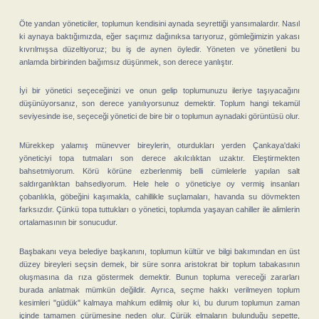
Öte yandan yöneticiler, toplumun kendisini aynada seyrettiği yansımalardır. Nasıl
ki aynaya baktığımızda, eğer saçımız dağınıksa tarıyoruz, gömleğimizin yakası
kıvrılmışsa düzeltiyoruz; bu iş de aynen öyledir. Yöneten ve yönetileni bu
anlamda birbirinden bağımsız düşünmek, son derece yanlıştır.
İyi bir yönetici seçeceğinizi ve onun gelip toplumunuzu ileriye taşıyacağını
düşünüyorsanız, son derece yanılıyorsunuz demektir. Toplum hangi tekamül
seviyesinde ise, seçeceği yönetici de bire bir o toplumun aynadaki görüntüsü olur.
Mürekkep yalamış münevver bireylerin, oturdukları yerden Çankaya'daki
yöneticiyi topa tutmaları son derece akılcılıktan uzaktır. Eleştirmekten
bahsetmiyorum. Körü körüne ezberlenmiş belli cümlelerle yapılan salt
saldırganlıktan bahsediyorum. Hele hele o yöneticiye oy vermiş insanları
çobanlıkla, göbeğini kaşımakla, cahillikle suçlamaları, havanda su dövmekten
farksızdır. Çünkü topa tuttukları o yönetici, toplumda yaşayan cahiller ile alimlerin
ortalamasının bir sonucudur.
Başbakanı veya belediye başkanını, toplumun kültür ve bilgi bakımından en üst
düzey bireyleri seçsin demek, bir süre sonra aristokrat bir toplum tabakasının
oluşmasına da rıza göstermek demektir. Bunun topluma vereceği zararları
burada anlatmak mümkün değildir. Ayrıca, seçme hakkı verilmeyen toplum
kesimleri "güdük" kalmaya mahkum edilmiş olur ki, bu durum toplumun zaman
içinde tamamen çürümesine neden olur. Çürük elmaların bulunduğu sepette,