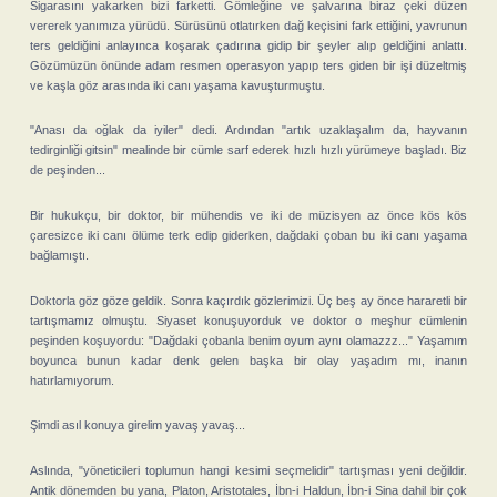
Sigarasını yakarken bizi farketti. Gömleğine ve şalvarına biraz çeki düzen
vererek yanımıza yürüdü. Sürüsünü otlatırken dağ keçisini fark ettiğini, yavrunun
ters geldiğini anlayınca koşarak çadırına gidip bir şeyler alıp geldiğini anlattı.
Gözümüzün önünde adam resmen operasyon yapıp ters giden bir işi düzeltmiş
ve kaşla göz arasında iki canı yaşama kavuşturmuştu.
"Anası da oğlak da iyiler" dedi. Ardından "artık uzaklaşalım da, hayvanın
tedirginliği gitsin" mealinde bir cümle sarf ederek hızlı hızlı yürümeye başladı. Biz
de peşinden...
Bir hukukçu, bir doktor, bir mühendis ve iki de müzisyen az önce kös kös
çaresizce iki canı ölüme terk edip giderken, dağdaki çoban bu iki canı yaşama
bağlamıştı.
Doktorla göz göze geldik. Sonra kaçırdık gözlerimizi. Üç beş ay önce hararetli bir
tartışmamız olmuştu. Siyaset konuşuyorduk ve doktor o meşhur cümlenin
peşinden koşuyordu: "Dağdaki çobanla benim oyum aynı olamazzz..." Yaşamım
boyunca bunun kadar denk gelen başka bir olay yaşadım mı, inanın
hatırlamıyorum.
Şimdi asıl konuya girelim yavaş yavaş...
Aslında, "yöneticileri toplumun hangi kesimi seçmelidir" tartışması yeni değildir.
Antik dönemden bu yana, Platon, Aristotales, İbn-i Haldun, İbn-i Sina dahil bir çok