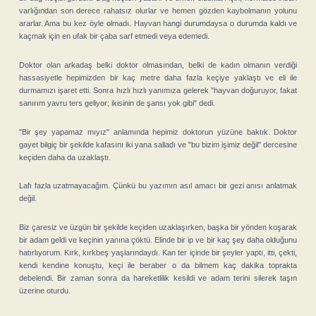
varlığından son derece rahatsız olurlar ve hemen gözden kaybolmanın yolunu
ararlar. Ama bu kez öyle olmadı. Hayvan hangi durumdaysa o durumda kaldı ve
kaçmak için en ufak bir çaba sarf etmedi veya edemedi.
Doktor olan arkadaş belki doktor olmasından, belki de kadın olmanın verdiği
hassasiyetle hepimizden bir kaç metre daha fazla keçiye yaklaştı ve eli ile
durmamızı işaret etti. Sonra hızlı hızlı yanımıza gelerek "hayvan doğuruyor, fakat
sanırım yavru ters geliyor; ikisinin de şansı yok gibi" dedi.
"Bir şey yapamaz mıyız" anlamında hepimiz doktorun yüzüne baktık. Doktor
gayet bilgiç bir şekilde kafasını iki yana salladı ve "bu bizim işimiz değil" dercesine
keçiden daha da uzaklaştı.
Lafı fazla uzatmayacağım. Çünkü bu yazımın asıl amacı bir gezi anısı anlatmak
değil.
Biz çaresiz ve üzgün bir şekilde keçiden uzaklaşırken, başka bir yönden koşarak
bir adam geldi ve keçinin yanına çöktü. Elinde bir ip ve bir kaç şey daha olduğunu
hatırlıyorum. Kırk, kırkbeş yaşlarındaydı. Kan ter içinde bir şeyler yaptı, itti, çekti,
kendi kendine konuştu, keçi ile beraber o da bilmem kaç dakika toprakta
debelendi. Bir zaman sonra da hareketlilik kesildi ve adam terini silerek taşın
üzerine oturdu.