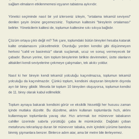
sağlam elmaların etkilenmemesi eşyanın tabiatına aykırıdır.
Yönetici seçiminde nasıl bir yol izlerseniz izleyin, "ortalama tekamül seviyesi"
denilen şeyin önüne geçemezsiniz. Toplumun kalitesini "bireylerin ortalaması"
belirler. Yöneticilerin kalitesi de, toplumun kalitesine sıkı sıkıya bağlıdır.
Çözüm ortaya çıktı değil mi? Tek çare, toplumdaki bütün bireyleri hesaba katarak
kalite ortalamasını yükseltmektir. Oturduğu yerden kendisi gibi düşünmeyen
herkesi "cahil ve basiretsiz" olarak suçlamak, ucuz ve sonuç vermeyecek bir
çabadır. Bunun yerine, tüm toplum bireylerinin birlikte devinmeleri, üstte olanların
alttakileri kendi seviyelerine çekmeye çalışmaları, tek akılcı yoldur.
Nasıl ki her bireyin kendi tekamül yolculuğu kaçınılmazsa, toplumun tekamül
yolculuğu da kaçınılmazdır. Çünkü toplum, kendisini oluşturan bireylerin dışında
ayrı bir birey gibidir. Mesela bir toplum 10 bireyden oluşuyorsa, toplumun kendisi
de 11. birey olarak kabul edilmelidir.
Toplum aynaya bakarak kendisini görür ve eksiklik hissettiği her hususu zaman
içinde mutlaka düzeltir. Bu düzeltme, aklını kullanan toplumlarda hızlı, aklını
kullanmayan toplumlarda yavaş olur. Hızı artırmak ise münevver tabakanın
cahiller üzerinde sabırla yürüttüğü çaba ile mümkündür. Dağdaki çoban
metaforunu tekrarlayıp duran bir münevver tabaka, evin içindeki yürüme bandına
binmiş şişmanlara benzer. Binlerce adım atar, ama bir metre bile ilerleyemez.