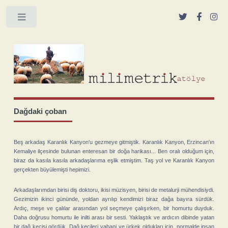
Toggle
Dağdaki çoban
Beş arkadaş Karanlık Kanyon'u gezmeye gitmiştik. Karanlık Kanyon, Erzincan'ın
Kemaliye ilçesinde bulunan enteresan bir doğa harikası... Ben oralı olduğum için,
biraz da kasıla kasıla arkadaşlarıma eşlik etmiştim. Taş yol ve Karanlık Kanyon
gerçekten büyülemişti hepimizi.
Arkadaşlarımdan birisi diş doktoru, ikisi müzisyen, birisi de metalurji mühendisiydi.
Gezimizin ikinci gününde, yoldan ayrılıp kendimizi biraz dağa bayıra sürdük.
Ardıç, meşe ve çalılar arasından yol seçmeye çalışırken, bir homurtu duyduk.
Daha doğrusu homurtu ile inilti arası bir sesti. Yaklaştık ve ardıcın dibinde yatan
bir dağ keçisi gördük. Dağ keçileri yabani ve ürkek oldukları için, normalde insan