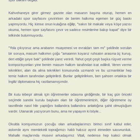
spor bakanı değildi.
Kahvehaneye girer girmez gazete olan masanın başına oturup, hemen en
arkadaki spor sayfasını çevirirken de benim halkıma egemen bir güç baskı
yapmıyordu. Hiç kimse onun kulağına eğilip, "sakın bir makale veya köşe yazısı
okuma, hemen spor sayfasını çevir ve sadece resimlerine bakıp kapat" diye bir
telkinde bulunmuyordu.
"Yola çıkıyoruz ama arabanın muayenesi ve evrakları tam mı" şeklinde sorulan
bir soruya, masum halkımın çoğu "amaannn koyarız ruhsatın arasına üç kuruş,
dert ettiğin şeye bak" şeklinde yanıt verirdi. Yahut çeşit çeşit başka rüşvet verme
kompozisyonları yine benim masum halkım tarafından icat edilirdi. Veren verme
teknikleri, alan da alma teknikleri konusunda uzmandı ve bu uzmanlıklar hep
temiz halkım tarafından geliştirilirdi. Bunlar geliştirilirken, ben şahsen ortalıkta bir
İngiliz diplomatına hiç rastlamamışımdır.
Bir kutu tebeşir almak için öğretmenler odasına girdiğimde, bir kaç gün önceki
seçimde sandık kurulu başkanı olan bir öğretmenimizin, diğer öğretmene oy
tasnifinde nasıl hile yaptığını ballandıra ballandıra anlattığına şahit olmuşluğum
vardır. Utanarak yazıyorum bunu, ama ne yapayım ki böyle...
Okulda komşumuzun çocuğu olan arkadaşlarımızı birinci sınıf kabul eder,
askerde aynı memleketli toprağımızı haklı haksız ayırd etmeden savunurduk.
Mahalle maçlarında musevi arkadaşımız Vitali, nedense hep kaleci olmak