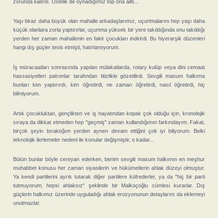
zorunda kalırdı. Üstelik de oynadığımız top ona aitti...
Yaşı biraz daha büyük olan mahalle arkadaşlarımız, uçurtmalarını hep yaşı daha
küçük olanlara zorla yaptırırlar, uçurtma yüksek bir yere takıldığında onu takıldığı
yerden her zaman mahallenin en fakir çocukları indirirdi. Bu hiyerarşik düzenleri
hangi dış güçler tesis etmişti, hatırlamıyorum.
İş müracaatları sonrasında yapılan mülakatlarda, rotary kulüp veya dini cemaat
hassasiyetleri patronlar tarafından titizlikle gözetilirdi. Sevgili masum halkıma
bunları kim yaptırırdı, kim öğretirdi, ne zaman öğretirdi, nasıl öğretirdi, hiç
bilmiyorum.
Artık çocukluktan, gençlikten ve iş hayatından kopalı çok olduğu için, kronolojik
sıraya da dikkat etmeden hep "geçmiş" zaman kullandığımın farkındayım. Fakat,
birçok şeyin bıraktığım yerden aynen devam ettiğini çok iyi biliyorum. Belki
teknolojik ilerlemeler nedeni ile konular değişmiştir, o kadar...
Bütün bunlar böyle cereyan ederken, benim sevgili masum halkımın en meşhur
muhabbet konusu her zaman siyasilerin ve hükümetlerin ahlak düzeyi olmuştur.
Ya kendi partilerini ayrık tutarak diğer partilere küfrederler, ya da "hiç bir parti
tutmuyorum, hepsi ahlaksız" şeklinde bir Malkoçoğlu cümlesi kurarlar. Dış
güçlerin halkımız üzerinde uyguladığı ahlak erozyonunun detaylarını da eklemeyi
unutmazlar.