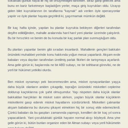
sokaktaki günlük hayat ile hiç de örtüşmediğini farkettim. Biraz garip gelecek ama
bunu en bariz farketmeye başladığım yerler, maça giriş kuyrukları oldu. Uzayıp
giden bilet kuyruklarının ön taraflarına "kaynak" adı verilen öyle operasyonlar
yapılır ve öyle planlar hayata geçirilirdi ki, şaşırmamak mümkün değildi.
Bir kaç hafta içinde, yapılan bu planlar kuyrukta bekleyen diğerleri tarafından
deşifre edildiğinden, mahalle aralarında harıl harıl yeni planlar üzerinde çalışılırdı.
Bu bir hırsızlıktı ve benim de bu konuda bir kaç parlak plan sunmuşluğum oldu.
Bu planları yapanlar benim gibi sıradan insanlardı. Mahallenin gençleri bakkalın
önündeki muhabbet yerinde konu hakkında yoğun mesai yaparlardı. Akşam evde
babaları veya dayıları tarafından üretilmiş parlak fikirleri de tartışmaya açarlardı.
Ama gelin görün ki, başlarında ne bir ABD subayı, ne bir istihbarat görevlisi, ne de
yerli bir hükümet yetkilisi olurdu.
Ben misket oynamayı pek beceremezdim ama, misket oynayanlardan yaşça
daha büyük olanların aniden çıkagelip, toprağın üstündeki misketleri ceplerine
doldurup kaçtıklarına çok şahit olmuşumdur. Yaşı nispeten daha küçük olanlar
bakkaldan harçlıkları ile misket satın alırken, yaşları büyük olanlar küçüklerin
misketlerini gasp ederek misket hayatlarını sürdürürlerdi. Misketleri çalınanlar
akşam babalarına bu durumu şikayet etmekten hiç bir sonuç elde edemezlerdi.
Çünkü babaları da bu gaspları zamanında yapmıştı, kendileri de bir kaç yıl sonra
yapacaklardı. Yani çocukluktaki günlük hayatın normal akışı böyleydi. Ama yine
gelin görün ki, bütün bunları organize eden bir Alman subayı veya yerli hükümetin