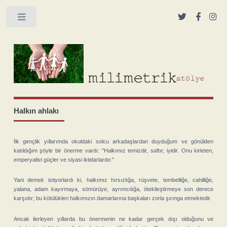
Toggle
Halkın ahlakı
İlk gençlik yıllarımda okuldaki solcu arkadaşlardan duyduğum ve gönülden
katıldığım şöyle bir önerme vardı: "Halkımız temizdir, saftır, iyidir. Onu kirleten,
emperyalist güçler ve siyasi iktidarlardır."
Yani demek istiyorlardı ki, halkımız hırsızlığa, rüşvete, tembelliğe, cahilliğe,
yalana, adam kayırmaya, sömürüye, ayrımcılığa, ötekileştirmeye son derece
karşıdır; bu kötülükleri halkımızın damarlarına başkaları zorla şırınga etmektedir.
Ancak ilerleyen yıllarda bu önermenin ne kadar gerçek dışı olduğunu ve