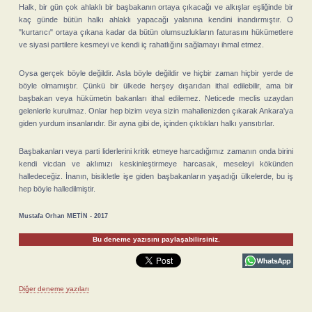
Halk, bir gün çok ahlaklı bir başbakanın ortaya çıkacağı ve alkışlar eşliğinde bir
kaç günde bütün halkı ahlaklı yapacağı yalanına kendini inandırmıştır. O
"kurtarıcı" ortaya çıkana kadar da bütün olumsuzlukların faturasını hükümetlere
ve siyasi partilere kesmeyi ve kendi iç rahatlığını sağlamayı ihmal etmez.
Oysa gerçek böyle değildir. Asla böyle değildir ve hiçbir zaman hiçbir yerde de
böyle olmamıştır. Çünkü bir ülkede herşey dışarıdan ithal edilebilir, ama bir
başbakan veya hükümetin bakanları ithal edilemez. Neticede meclis uzaydan
gelenlerle kurulmaz. Onlar hep bizim veya sizin mahallenizden çıkarak Ankara'ya
giden yurdum insanlarıdır. Bir ayna gibi de, içinden çıktıkları halkı yansıtırlar.
Başbakanları veya parti liderlerini kritik etmeye harcadığımız zamanın onda birini
kendi vicdan ve aklımızı keskinleştirmeye harcasak, meseleyi kökünden
halledeceğiz. İnanın, bisikletle işe giden başbakanların yaşadığı ülkelerde, bu iş
hep böyle halledilmiştir.
Mustafa Orhan METİN - 2017
Bu deneme yazısını paylaşabilirsiniz.
Diğer deneme yazıları