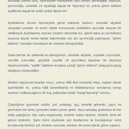
Buradaki önemli soru, hiyerarşinin mahiyetinin nasıl olması gerektiğidir. Baskıya,
ayrımcılığa, üstünlük ve alçaklığa dayalı bir hiyerarşi mi, yoksa görev bölümü
anafikrine dayalı bir astlık üstlük ilişkisi mi?
Aydınlanma öncesi hiyerarşinin genel mahiyeti, baskıcı, üstünlük alçaklık
seviyeleri yaratan ve temel haklar konusunda üsttekilere ayrıcalık tanıyan bir
nitelikteydi. Aydınlanma sonrası modern dönemde ise, işlerin daha iyi yürütülmesi
esasına dayalı, temel haklar bakımından üst ast ayrımcılığı yapmayan, "görev
bölümü" mantığını önceleyen bir sisteme dönüştürüldü.
Daha berrak bir anlatımla bu dönüşümün, üstünlük alçaklık, soyluluk soysuzluk,
varsıllık yoksulluk, güçlülük zayıflık vb ayırımlara dayanan bir hiyerarşi
düşüncesinden, "eşitlik" talebinin ön plana çıktığı "görev bölümü" anlayışına geçiş
olduğunu söyleyebiliriz.
Modern düşünceli insanlar mıyız, yoksa hâlâ ilkel seviyede miyiz, toplum olarak
aydınlandık mı, yoksa hâlâ karanlıklarda mı debeleniyoruz sorularına cevap
ararken, kullanacağımız bir kaç şablondan biridir "hangi hiyerarşi" sorusu...
Çalıştığımız işyerinde müdür, şef, ustabaşı, işçi, temizlik görevlisi, çaycı vb
görevlerin her birini, içimizden birileri yerine getirir. Veya arkadaş grubumuz ile her
hafta yaptığımız halı saha maçlarında, kimimiz kaleci olurken, kimimiz farklı bir
görevi üstleniriz. Şarkı türkü söylemek için dostlarımız ile kurduğumuz semt
korolarında kimimiz şef, kimimiz sazende, kimimiz de korist olarak görev yaparız.