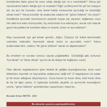
koristlerden daha güzel bir sese sahip olduğu için mi o mevkidedir? Yoksa işin
nazariyatına hakim olduğu için mi oradadır? Eğer profesyonel bir şef ise maaşını
alır, bu ayrı bir konudur; ama temel haklar konusunda ayrıcalığı ve üstünlüğü
olmalı mıdır? Yoksa koristler ile aralarında sadece bir "görev bölümü" mü vardır?
Kendilerine ayrıcalık tanınmasının peşinde koşan udi, piyanist, bağlamacı veya
ritm aleti icra eden müzisyenler, hiç enstrüman icra edemeyen, ancak sıfır hata ile
gazel okuyabilen bir koristten daha mı önemli, üstün ve ayrıcalıklıdır?
Maçı kazanmak için gol atmak gerekir; doğru. Öyleyse bir futbol takımındaki
santrafor, kaleciden hiyerarşik olarak üstün ve ayrıcalıklı mıdır? Yoksa
aralarındaki fark, sadece "bir görev bölümü" olarak mı algılanmalıdır?
Bu örnekleri ve soruları sonsuz sayıda çoğaltabiliriz. Görüldüğü gibi, konunun
"kul olmak" ve "birey olmak" ayırımı ile de dolaylı bir bağlantısı vardır.
Filan ülkenin başbakanının işine bisiklet ile gittiğini duyduğumuzda, bunu nasıl
birbirimize hayretle ve hayranlıkla anlatıyoruz değil mi? O başbakanın ne kadar
iyi bir insan olduğunu düşünüyoruz. Oysa bunun iyi insan olma, kötü insan olma
ile hiç bir ilgisi yoktur. O toplumda üstünlük alçaklık ve ayrımcılık karanlığının
yerine, "görev bölümü" aydınlanması yaşanmıştır, hepsi bu...
Mustafa Orhan METİN - 2017
Bu deneme yazısını paylaşabilirsiniz.