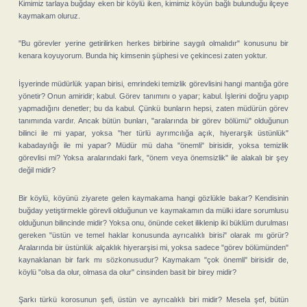
Kimimiz tarlaya buğday eken bir köylü iken, kimimiz köyün bağlı bulunduğu ilçeye
kaymakam oluruz.
"Bu görevler yerine getirilirken herkes birbirine saygılı olmalıdır" konusunu bir
kenara koyuyorum. Bunda hiç kimsenin şüphesi ve çekincesi zaten yoktur.
İşyerinde müdürlük yapan birisi, emrindeki temizlik görevlisini hangi mantığa göre
yönetir? Onun amiridir; kabul. Görev tanımını o yapar; kabul. İşlerini doğru yapıp
yapmadığını denetler; bu da kabul. Çünkü bunların hepsi, zaten müdürün görev
tanımında vardır. Ancak bütün bunları, "aralarında bir görev bölümü" olduğunun
bilinci ile mi yapar, yoksa "her türlü ayrımcılığa açık, hiyerarşik üstünlük"
kabadayılığı ile mi yapar? Müdür mü daha "önemli" birisidir, yoksa temizlik
görevlisi mi? Yoksa aralarındaki fark, "önem veya önemsizlik" ile alakalı bir şey
değil midir?
Bir köylü, köyünü ziyarete gelen kaymakama hangi gözlükle bakar? Kendisinin
buğday yetiştirmekle görevli olduğunun ve kaymakamın da mülki idare sorumlusu
olduğunun bilincinde midir? Yoksa onu, önünde ceket iliklenip iki büklüm durulması
gereken "üstün ve temel haklar konusunda ayrıcalıklı birisi" olarak mı görür?
Aralarında bir üstünlük alçaklık hiyerarşisi mi, yoksa sadece "görev bölümünden"
kaynaklanan bir fark mı sözkonusudur? Kaymakam "çok önemli" birisidir de,
köylü "olsa da olur, olmasa da olur" cinsinden basit bir birey midir?
Şarkı türkü korosunun şefi, üstün ve ayrıcalıklı biri midir? Mesela şef, bütün